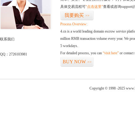
具体交易流程可
“点击这里”
查看或咨询support@
我要购买
>>
Process Overview:
4.cn is a world leading domain escrow service plat
million RMB transaction volume every year. We promi
联系我们
5 workdays.
For detailed process, you can
“visit here”
or contact
QQ：2726103981
BUY NOW
>>
Copyright © 1998 -2025 www.bi